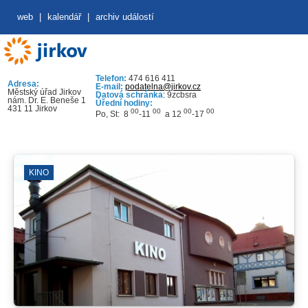
web
|
kalendář
|
archiv událostí
Telefon:
474 616 411
Adresa:
E-mail:
podatelna@jirkov.cz
Městský úřad Jirkov
Datová schránka
: 9zcbsra
nám. Dr. E. Beneše 1
Úřední hodiny:
431 11 Jirkov
00
00
00
00
Po, St: 8
-11
a 12
-17
KINO