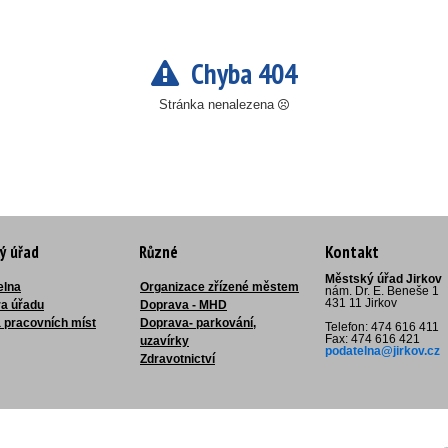
Chyba 404
Stránka nenalezena
ý úřad
Různé
Kontakt
Městský úřad Jirkov
elna
Organizace zřízené městem
nám. Dr. E. Beneše 1
431 11 Jirkov
ra úřadu
Doprava - MHD
 pracovních míst
Doprava- parkování,
Telefon: 474 616 411
Fax: 474 616 421
uzavírky
podatelna@jirkov.cz
Zdravotnictví