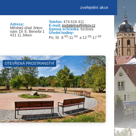
zveřejnění akce
Telefon:
474 616 411
Adresa:
E-mail:
podatelna@jirkov.cz
Městský úřad Jirkov
Datová schránka
: 9zcbsra
nám. Dr. E. Beneše 1
Úřední hodiny:
431 11 Jirkov
00
00
00
00
Po, St: 8
-11
a 12
-17
KNIHOVNA