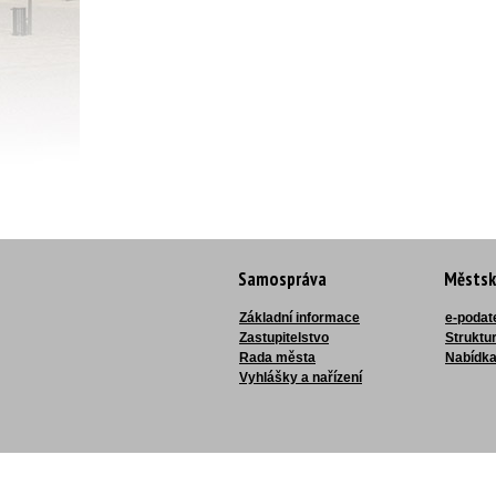
Samospráva
Městsk
Základní informace
e-podat
Zastupitelstvo
Struktu
Rada města
Nabídka
Vyhlášky a nařízení