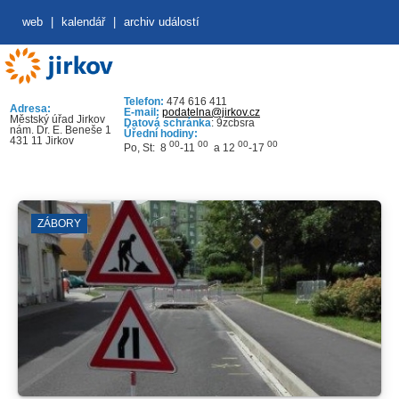
web
|
kalendář
|
archiv událostí
Telefon:
474 616 411
Adresa:
E-mail:
podatelna@jirkov.cz
Městský úřad Jirkov
Datová schránka
: 9zcbsra
nám. Dr. E. Beneše 1
Úřední hodiny:
431 11 Jirkov
00
00
00
00
Po, St: 8
-11
a 12
-17
ZÁBORY