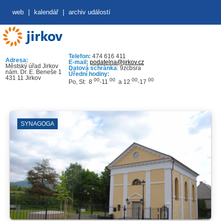
web
|
kalendář
|
archiv událostí
Telefon:
474 616 411
Adresa:
E-mail:
podatelna@jirkov.cz
Městský úřad Jirkov
Datová schránka
: 9zcbsra
nám. Dr. E. Beneše 1
Úřední hodiny:
431 11 Jirkov
00
00
00
00
Po, St: 8
-11
a 12
-17
SYNAGOGA