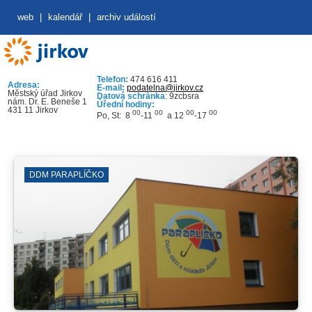
web
|
kalendář
|
archiv událostí
Telefon:
474 616 411
Adresa:
E-mail:
podatelna@jirkov.cz
Městský úřad Jirkov
Datová schránka
: 9zcbsra
nám. Dr. E. Beneše 1
Úřední hodiny:
431 11 Jirkov
00
00
00
00
Po, St: 8
-11
a 12
-17
DDM PARAPLÍČKO