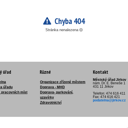
Chyba 404
Stránka nenalezena
ý úřad
Různé
Kontakt
Městský úřad Jirkov
elna
Organizace zřízené městem
nám. Dr. E. Beneše 1
431 11 Jirkov
ra úřadu
Doprava - MHD
 pracovních míst
Doprava- parkování,
Telefon: 474 616 411
Fax: 474 616 421
uzavírky
podatelna@jirkov.cz
Zdravotnictví