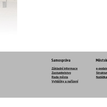
Samospráva
Městsk
Základní informace
e-podat
Zastupitelstvo
Struktu
Rada města
Nabídka
Vyhlášky a nařízení