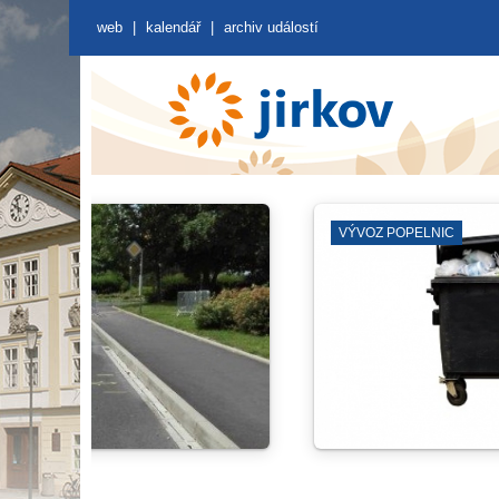
web
|
kalendář
|
archiv událostí
VÝVOZ POPELNIC