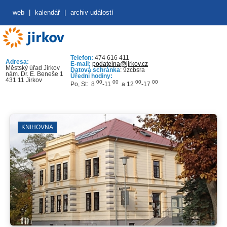
web
|
kalendář
|
archiv událostí
Telefon:
474 616 411
Adresa:
E-mail:
podatelna@jirkov.cz
Městský úřad Jirkov
Datová schránka
: 9zcbsra
nám. Dr. E. Beneše 1
Úřední hodiny:
431 11 Jirkov
00
00
00
00
Po, St: 8
-11
a 12
-17
KNIHOVNA