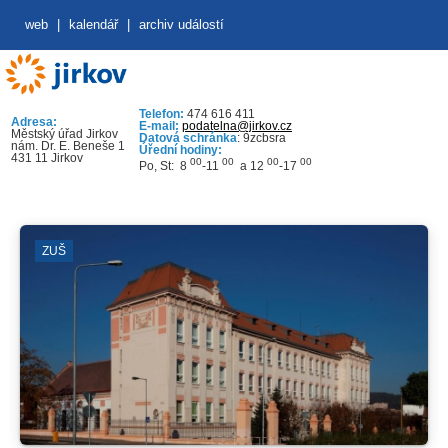
web
|
kalendář
|
archiv událostí
Telefon:
474 616 411
Adresa:
E-mail:
podatelna@jirkov.cz
Městský úřad Jirkov
Datová schránka
: 9zcbsra
nám. Dr. E. Beneše 1
Úřední hodiny:
431 11 Jirkov
00
00
00
00
Po, St: 8
-11
a 12
-17
ZUŠ