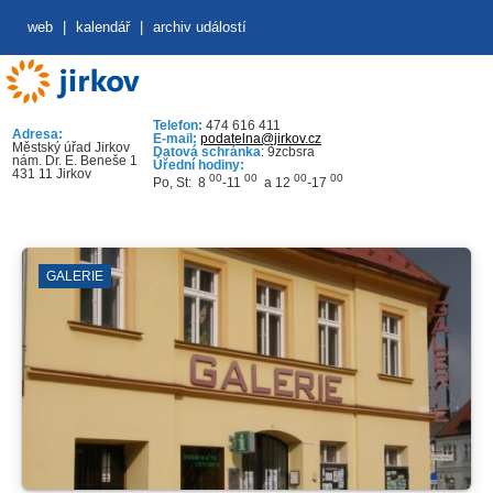
web
|
kalendář
|
archiv událostí
Telefon:
474 616 411
Adresa:
E-mail:
podatelna@jirkov.cz
Městský úřad Jirkov
Datová schránka
: 9zcbsra
nám. Dr. E. Beneše 1
Úřední hodiny:
431 11 Jirkov
00
00
00
00
Po, St: 8
-11
a 12
-17
GALERIE