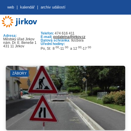
web
|
kalendář
|
archiv událostí
Telefon:
474 616 411
Adresa:
E-mail:
podatelna@jirkov.cz
Městský úřad Jirkov
Datová schránka
: 9zcbsra
nám. Dr. E. Beneše 1
Úřední hodiny:
431 11 Jirkov
00
00
00
00
Po, St: 8
-11
a 12
-17
ZÁBORY