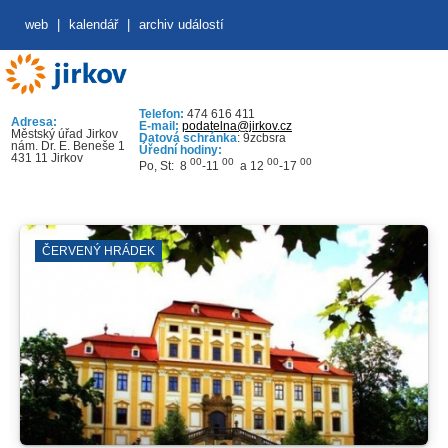
web
|
kalendář
|
archiv událostí
Telefon:
474 616 411
Adresa:
E-mail:
podatelna@jirkov.cz
Městský úřad Jirkov
Datová schránka
: 9zcbsra
nám. Dr. E. Beneše 1
Úřední hodiny:
431 11 Jirkov
00
00
00
00
Po, St: 8
-11
a 12
-17
ČERVENÝ HRÁDEK