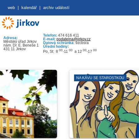
web
|
kalendář
|
archiv událostí
Telefon:
474 616 411
Adresa:
E-mail:
podatelna@jirkov.cz
Městský úřad Jirkov
Datová schránka
: 9zcbsra
nám. Dr. E. Beneše 1
Úřední hodiny:
431 11 Jirkov
00
00
00
00
Po, St: 8
-11
a 12
-17
NA KÁVU SE STAROSTKOU