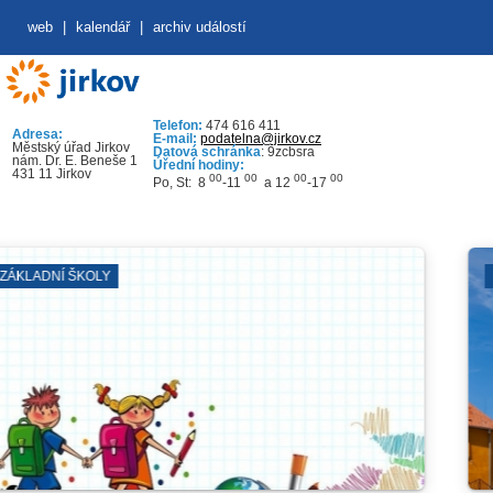
web
|
kalendář
|
archiv událostí
Telefon:
474 616 411
Adresa:
E-mail:
podatelna@jirkov.cz
Městský úřad Jirkov
Datová schránka
: 9zcbsra
nám. Dr. E. Beneše 1
Úřední hodiny:
431 11 Jirkov
00
00
00
00
Po, St: 8
-11
a 12
-17
KOLY
KOSTEL SV. J