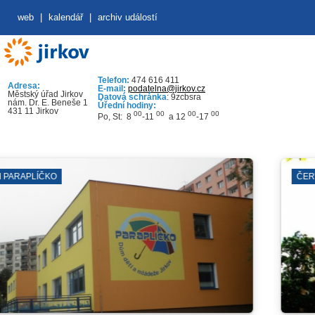
web
|
kalendář
|
archiv událostí
Telefon:
474 616 411
Adresa:
E-mail:
podatelna@jirkov.cz
Městský úřad Jirkov
Datová schránka
: 9zcbsra
nám. Dr. E. Beneše 1
Úřední hodiny:
431 11 Jirkov
00
00
00
00
Po, St: 8
-11
a 12
-17
ČERVENÝ HRÁDEK