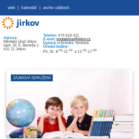
web
|
kalendář
|
archiv událostí
Telefon:
474 616 411
Adresa:
E-mail:
podatelna@jirkov.cz
Městský úřad Jirkov
Datová schránka
: 9zcbsra
nám. Dr. E. Beneše 1
Úřední hodiny:
431 11 Jirkov
00
00
00
00
Po, St: 8
-11
a 12
-17
ZÁJMOVÁ SDRUŽENÍ