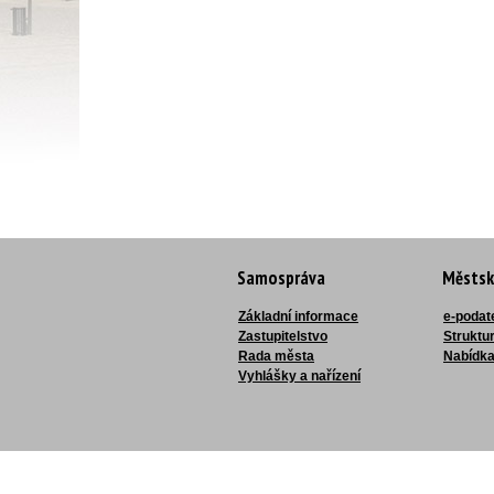
Samospráva
Městsk
Základní informace
e-podat
Zastupitelstvo
Struktu
Rada města
Nabídka
Vyhlášky a nařízení