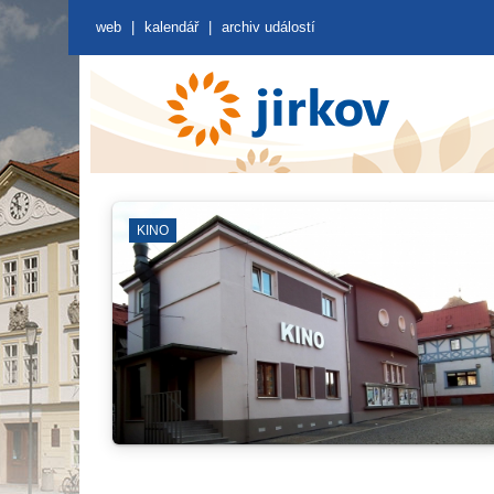
web
|
kalendář
|
archiv událostí
KINO
JIRKO