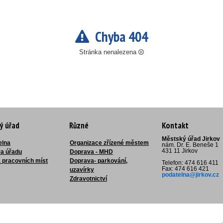
Chyba 404
Stránka nenalezena
ý úřad
Různé
Kontakt
Městský úřad Jirkov
elna
Organizace zřízené městem
nám. Dr. E. Beneše 1
431 11 Jirkov
ra úřadu
Doprava - MHD
 pracovních míst
Doprava- parkování,
Telefon: 474 616 411
Fax: 474 616 421
uzavírky
podatelna@jirkov.cz
Zdravotnictví