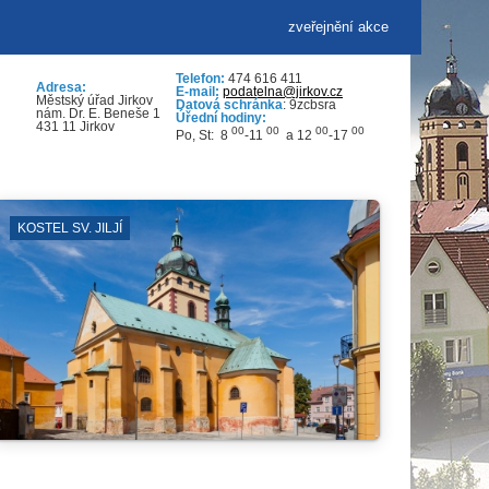
zveřejnění akce
Telefon:
474 616 411
Adresa:
E-mail:
podatelna@jirkov.cz
Městský úřad Jirkov
Datová schránka
: 9zcbsra
nám. Dr. E. Beneše 1
Úřední hodiny:
431 11 Jirkov
00
00
00
00
Po, St: 8
-11
a 12
-17
OTEVŘENÁ PROSTRANST