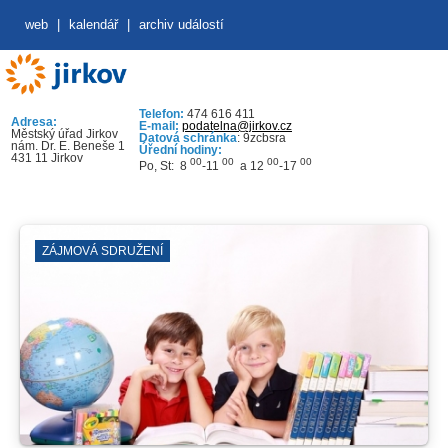
web
|
kalendář
|
archiv událostí
Telefon:
474 616 411
Adresa:
E-mail:
podatelna@jirkov.cz
Městský úřad Jirkov
Datová schránka
: 9zcbsra
nám. Dr. E. Beneše 1
Úřední hodiny:
431 11 Jirkov
00
00
00
00
Po, St: 8
-11
a 12
-17
ZÁJMOVÁ SDRUŽENÍ