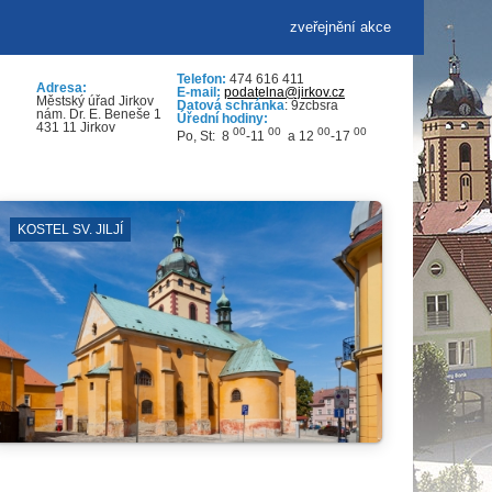
zveřejnění akce
Telefon:
474 616 411
Adresa:
E-mail:
podatelna@jirkov.cz
Městský úřad Jirkov
Datová schránka
: 9zcbsra
nám. Dr. E. Beneše 1
Úřední hodiny:
431 11 Jirkov
00
00
00
00
Po, St: 8
-11
a 12
-17
JILJÍ
OTEVŘENÁ PROSTR