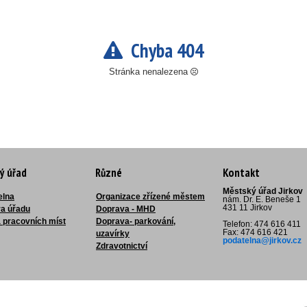
Chyba 404
Stránka nenalezena
ý úřad
Různé
Kontakt
Městský úřad Jirkov
elna
Organizace zřízené městem
nám. Dr. E. Beneše 1
431 11 Jirkov
ra úřadu
Doprava - MHD
 pracovních míst
Doprava- parkování,
Telefon: 474 616 411
Fax: 474 616 421
uzavírky
podatelna@jirkov.cz
Zdravotnictví