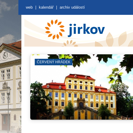
web
|
kalendář
|
archiv událostí
ČERVENÝ HRÁDEK
B