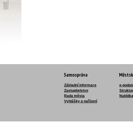
Samospráva
Městsk
Základní informace
e-podat
Zastupitelstvo
Struktu
Rada města
Nabídka
Vyhlášky a nařízení