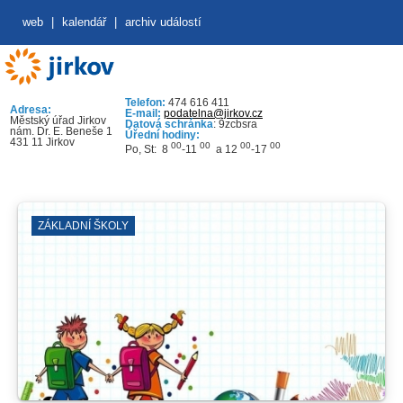
web
|
kalendář
|
archiv událostí
Telefon:
474 616 411
Adresa:
E-mail:
podatelna@jirkov.cz
Městský úřad Jirkov
Datová schránka
: 9zcbsra
nám. Dr. E. Beneše 1
Úřední hodiny:
431 11 Jirkov
00
00
00
00
Po, St: 8
-11
a 12
-17
ZÁKLADNÍ ŠKOLY