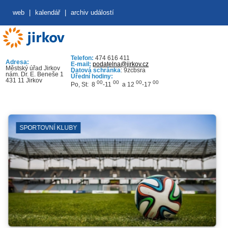
web
|
kalendář
|
archiv událostí
Telefon:
474 616 411
Adresa:
E-mail:
podatelna@jirkov.cz
Městský úřad Jirkov
Datová schránka
: 9zcbsra
nám. Dr. E. Beneše 1
Úřední hodiny:
431 11 Jirkov
00
00
00
00
Po, St: 8
-11
a 12
-17
RTOVNÍ KLUBY
VKK