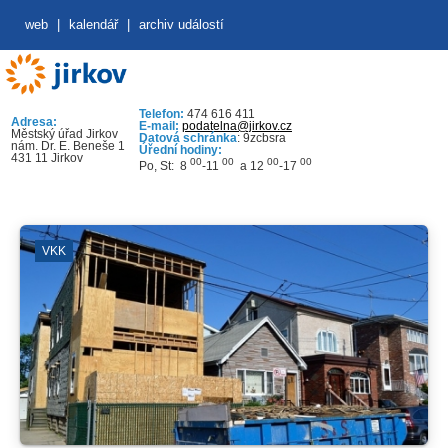
web
|
kalendář
|
archiv událostí
Telefon:
474 616 411
Adresa:
E-mail:
podatelna@jirkov.cz
Městský úřad Jirkov
Datová schránka
: 9zcbsra
nám. Dr. E. Beneše 1
Úřední hodiny:
431 11 Jirkov
00
00
00
00
Po, St: 8
-11
a 12
-17
VKK