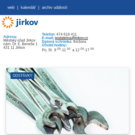
web
|
kalendář
|
archiv událostí
Telefon:
474 616 411
Adresa:
E-mail:
podatelna@jirkov.cz
Městský úřad Jirkov
Datová schránka
: 9zcbsra
nám. Dr. E. Beneše 1
Úřední hodiny:
431 11 Jirkov
00
00
00
00
Po, St: 8
-11
a 12
-17
ODSTÁVKY