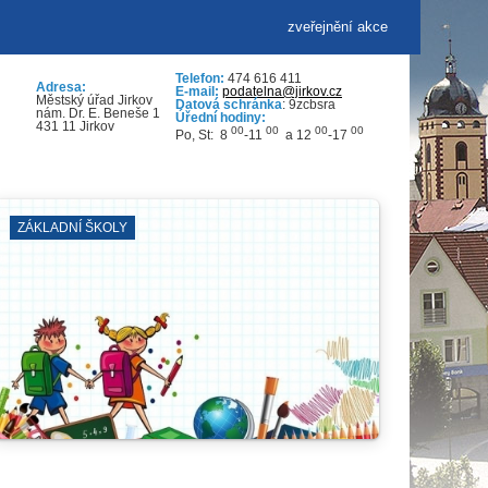
zveřejnění akce
Telefon:
474 616 411
Adresa:
E-mail:
podatelna@jirkov.cz
Městský úřad Jirkov
Datová schránka
: 9zcbsra
nám. Dr. E. Beneše 1
Úřední hodiny:
431 11 Jirkov
00
00
00
00
Po, St: 8
-11
a 12
-17
ZÁBORY