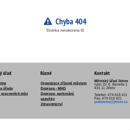
Chyba 404
Stránka nenalezena
ý úřad
Různé
Kontakt
Městský úřad Jirkov
elna
Organizace zřízené městem
nám. Dr. E. Beneše 1
431 11 Jirkov
ra úřadu
Doprava - MHD
 pracovních míst
Doprava- parkování,
Telefon: 474 616 411
Fax: 474 616 421
uzavírky
podatelna@jirkov.cz
Zdravotnictví