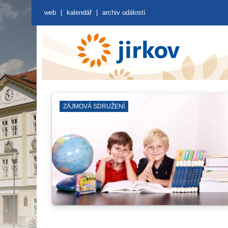
web
|
kalendář
|
archiv událostí
ZÁKLADNÍ ŠKOLY