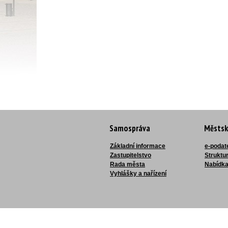
Samospráva
Městsk
Základní informace
e-podat
Zastupitelstvo
Struktu
Rada města
Nabídka
Vyhlášky a nařízení