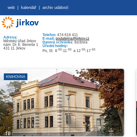
web
|
kalendář
|
archiv událostí
Telefon:
474 616 411
Adresa:
E-mail:
podatelna@jirkov.cz
Městský úřad Jirkov
Datová schránka
: 9zcbsra
nám. Dr. E. Beneše 1
Úřední hodiny:
431 11 Jirkov
00
00
00
00
Po, St: 8
-11
a 12
-17
KINO