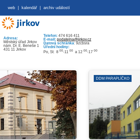
web
|
kalendář
|
archiv událostí
Telefon:
474 616 411
Adresa:
E-mail:
podatelna@jirkov.cz
Městský úřad Jirkov
Datová schránka
: 9zcbsra
nám. Dr. E. Beneše 1
Úřední hodiny:
431 11 Jirkov
00
00
00
00
Po, St: 8
-11
a 12
-17
DDM PARAPLÍČKO