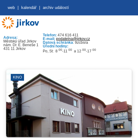
web
|
kalendář
|
archiv událostí
Telefon:
474 616 411
Adresa:
E-mail:
podatelna@jirkov.cz
Městský úřad Jirkov
Datová schránka
: 9zcbsra
nám. Dr. E. Beneše 1
Úřední hodiny:
431 11 Jirkov
00
00
00
00
Po, St: 8
-11
a 12
-17
KINO