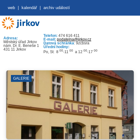
web
|
kalendář
|
archiv událostí
Telefon:
474 616 411
Adresa:
E-mail:
podatelna@jirkov.cz
Městský úřad Jirkov
Datová schránka
: 9zcbsra
nám. Dr. E. Beneše 1
Úřední hodiny:
431 11 Jirkov
00
00
00
00
Po, St: 8
-11
a 12
-17
GALERIE