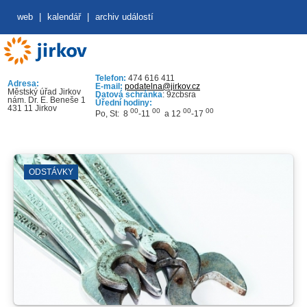
web
|
kalendář
|
archiv událostí
Telefon:
474 616 411
Adresa:
E-mail:
podatelna@jirkov.cz
Městský úřad Jirkov
Datová schránka
: 9zcbsra
nám. Dr. E. Beneše 1
Úřední hodiny:
431 11 Jirkov
00
00
00
00
Po, St: 8
-11
a 12
-17
ODSTÁVKY