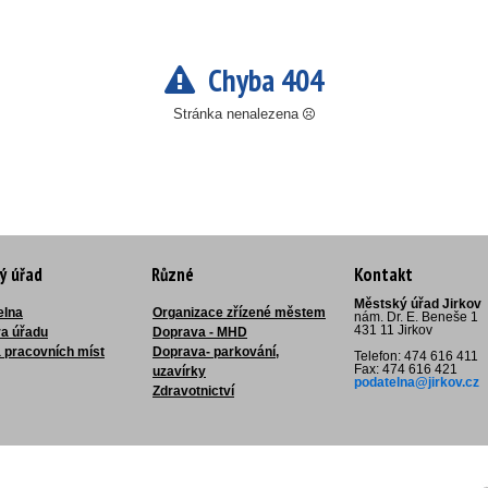
Chyba 404
Stránka nenalezena
ý úřad
Různé
Kontakt
Městský úřad Jirkov
elna
Organizace zřízené městem
nám. Dr. E. Beneše 1
431 11 Jirkov
ra úřadu
Doprava - MHD
 pracovních míst
Doprava- parkování,
Telefon: 474 616 411
Fax: 474 616 421
uzavírky
podatelna@jirkov.cz
Zdravotnictví