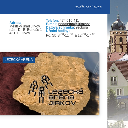
zveřejnění akce
Telefon:
474 616 411
Adresa:
E-mail:
podatelna@jirkov.cz
Městský úřad Jirkov
Datová schránka
: 9zcbsra
nám. Dr. E. Beneše 1
Úřední hodiny:
431 11 Jirkov
00
00
00
00
Po, St: 8
-11
a 12
-17
DOPRAVA