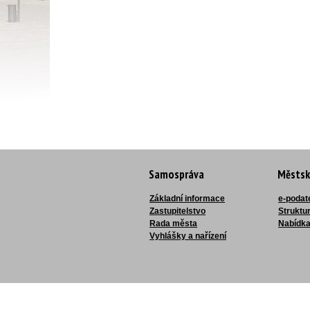
Samospráva
Městsk
Základní informace
e-podat
Zastupitelstvo
Struktu
Rada města
Nabídka
Vyhlášky a nařízení