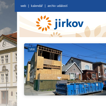
web
|
kalendář
|
archiv událostí
ČERVENÝ HRÁDEK