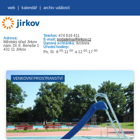
web
|
kalendář
|
archiv událostí
Telefon:
474 616 411
Adresa:
E-mail:
podatelna@jirkov.cz
Městský úřad Jirkov
Datová schránka
: 9zcbsra
nám. Dr. E. Beneše 1
Úřední hodiny:
431 11 Jirkov
00
00
00
00
Po, St: 8
-11
a 12
-17
VENKOVNÍ PROSTRANSTVÍ