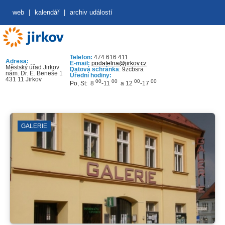
web
|
kalendář
|
archiv událostí
Telefon:
474 616 411
Adresa:
E-mail:
podatelna@jirkov.cz
Městský úřad Jirkov
Datová schránka
: 9zcbsra
nám. Dr. E. Beneše 1
Úřední hodiny:
431 11 Jirkov
00
00
00
00
Po, St: 8
-11
a 12
-17
GALERIE