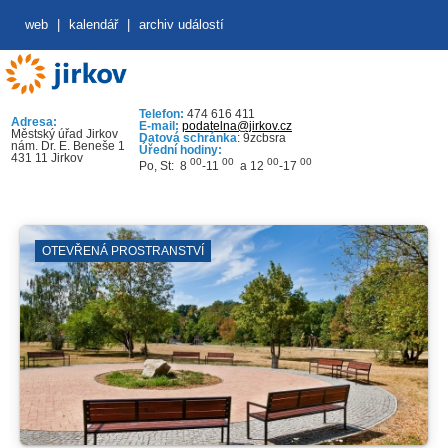
web
|
kalendář
|
archiv událostí
Telefon:
474 616 411
Adresa:
E-mail:
podatelna@jirkov.cz
Městský úřad Jirkov
Datová schránka
: 9zcbsra
nám. Dr. E. Beneše 1
Úřední hodiny:
431 11 Jirkov
00
00
00
00
Po, St: 8
-11
a 12
-17
OTEVŘENÁ PROSTRANSTVÍ