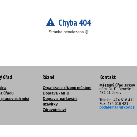
Chyba 404
Stránka nenalezena
ý úřad
Různé
Kontakt
Městský úřad Jirkov
elna
Organizace zřízené městem
nám. Dr. E. Beneše 1
431 11 Jirkov
ra úřadu
Doprava - MHD
 pracovních míst
Doprava- parkování,
Telefon: 474 616 411
Fax: 474 616 421
uzavírky
podatelna@jirkov.cz
Zdravotnictví