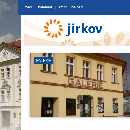
web
|
kalendář
|
archiv událostí
KNIHOVNA
ZÁ