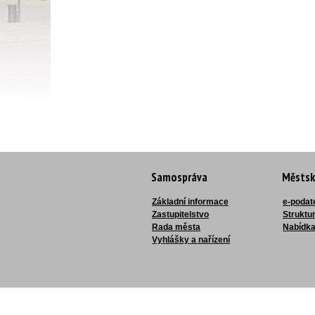
Samospráva
Městsk
Základní informace
e-podat
Zastupitelstvo
Struktu
Rada města
Nabídka
Vyhlášky a nařízení