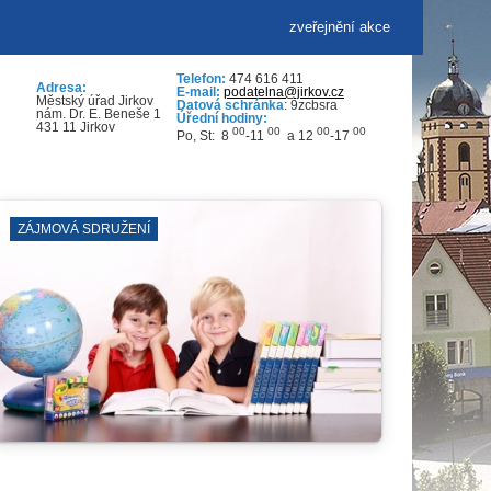
zveřejnění akce
Telefon:
474 616 411
Adresa:
E-mail:
podatelna@jirkov.cz
Městský úřad Jirkov
Datová schránka
: 9zcbsra
nám. Dr. E. Beneše 1
Úřední hodiny:
431 11 Jirkov
00
00
00
00
Po, St: 8
-11
a 12
-17
NA KÁVU SE STAROS