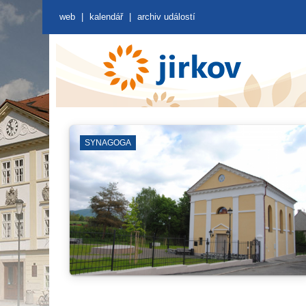
web
|
kalendář
|
archiv událostí
KOSTEL SV. JILJÍ