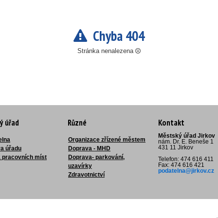
Chyba 404
Stránka nenalezena
ý úřad
Různé
Kontakt
Městský úřad Jirkov
elna
Organizace zřízené městem
nám. Dr. E. Beneše 1
431 11 Jirkov
ra úřadu
Doprava - MHD
 pracovních míst
Doprava- parkování,
Telefon: 474 616 411
Fax: 474 616 421
uzavírky
podatelna@jirkov.cz
Zdravotnictví