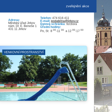
zveřejnění akce
Telefon:
474 616 411
Adresa:
E-mail:
podatelna@jirkov.cz
Městský úřad Jirkov
Datová schránka
: 9zcbsra
nám. Dr. E. Beneše 1
Úřední hodiny:
431 11 Jirkov
00
00
00
00
Po, St: 8
-11
a 12
-17
KINO