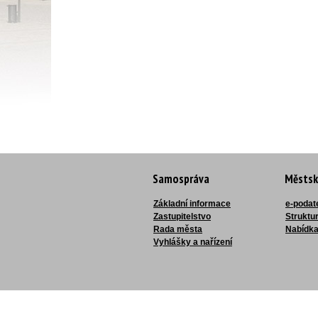
Samospráva
Městsk
Základní informace
e-podat
Zastupitelstvo
Struktu
Rada města
Nabídka
Vyhlášky a nařízení