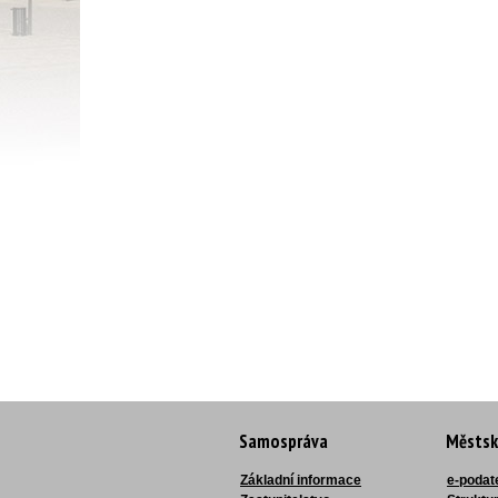
Samospráva
Městsk
Základní informace
e-podat