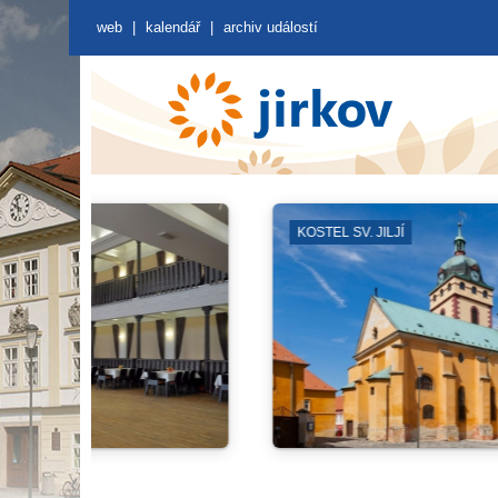
web
|
kalendář
|
archiv událostí
ZUŠ