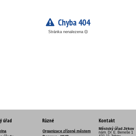
Chyba 404
Stránka nenalezena
ý úřad
Různé
Kontakt
Městský úřad Jirkov
elna
Organizace zřízené městem
nám. Dr. E. Beneše 1