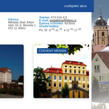
zveřejnění akce
Telefon:
474 616 411
Adresa:
E-mail:
podatelna@jirkov.cz
Městský úřad Jirkov
Datová schránka
: 9zcbsra
nám. Dr. E. Beneše 1
Úřední hodiny:
431 11 Jirkov
00
00
00
00
Po, St: 8
-11
a 12
-17
SPORTOVNÍ KLUBY