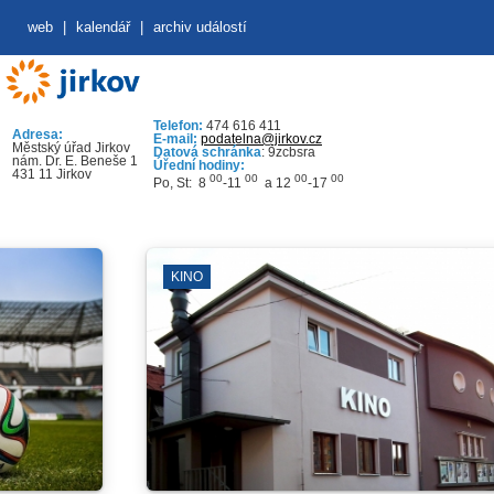
web
|
kalendář
|
archiv událostí
Telefon:
474 616 411
Adresa:
E-mail:
podatelna@jirkov.cz
Městský úřad Jirkov
Datová schránka
: 9zcbsra
nám. Dr. E. Beneše 1
Úřední hodiny:
431 11 Jirkov
00
00
00
00
Po, St: 8
-11
a 12
-17
KINO