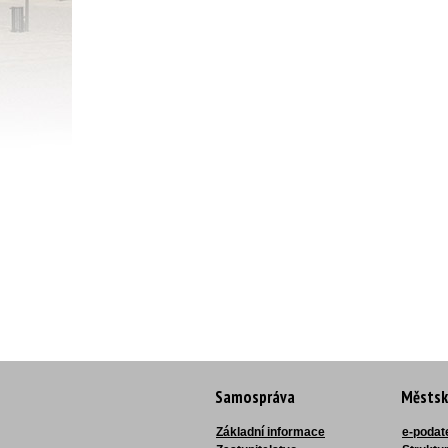
Samospráva
Městsk
Základní informace
e-podat