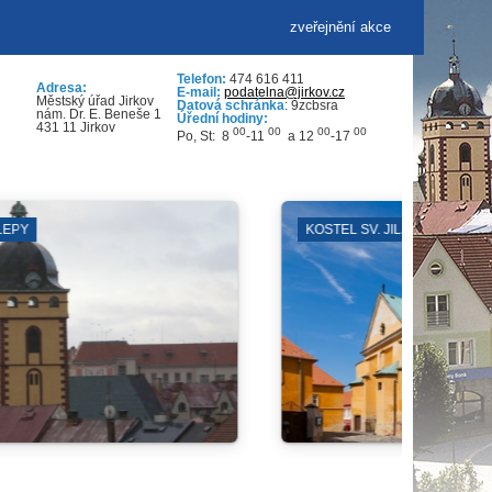
zveřejnění akce
Telefon:
474 616 411
Adresa:
E-mail:
podatelna@jirkov.cz
Městský úřad Jirkov
Datová schránka
: 9zcbsra
nám. Dr. E. Beneše 1
Úřední hodiny:
431 11 Jirkov
00
00
00
00
Po, St: 8
-11
a 12
-17
VÝVOZ POPELNIC