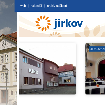
web
|
kalendář
|
archiv událostí
MĚSTSKÁ VĚŽ A SKLEPY