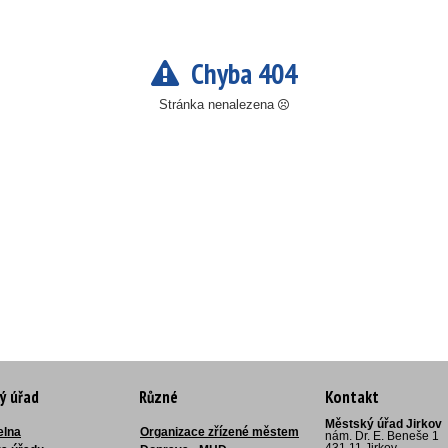
Chyba 404
Stránka nenalezena
ý úřad
Různé
Kontakt
Městský úřad Jirkov
elna
Organizace zřízené městem
nám. Dr. E. Beneše 1