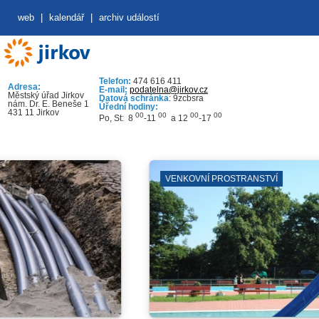
web
|
kalendář
|
archiv událostí
Telefon:
474 616 411
Adresa:
E-mail:
podatelna@jirkov.cz
Městský úřad Jirkov
Datová schránka
: 9zcbsra
nám. Dr. E. Beneše 1
Úřední hodiny:
431 11 Jirkov
00
00
00
00
Po, St: 8
-11
a 12
-17
VENKOVNÍ PROSTRANSTVÍ