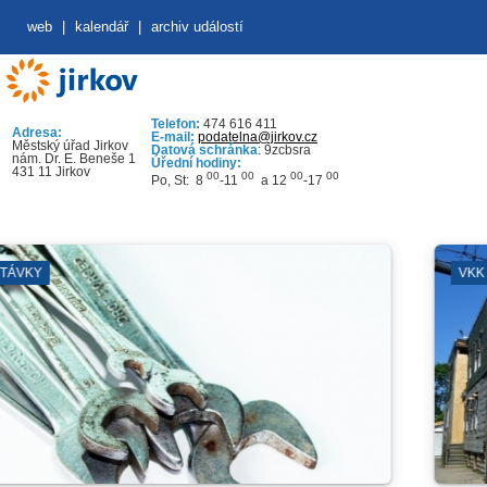
web
|
kalendář
|
archiv událostí
Telefon:
474 616 411
Adresa:
E-mail:
podatelna@jirkov.cz
Městský úřad Jirkov
Datová schránka
: 9zcbsra
nám. Dr. E. Beneše 1
Úřední hodiny:
431 11 Jirkov
00
00
00
00
Po, St: 8
-11
a 12
-17
VKK