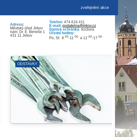
zveřejnění akce
Telefon:
474 616 411
Adresa:
E-mail:
podatelna@jirkov.cz
Městský úřad Jirkov
Datová schránka
: 9zcbsra
nám. Dr. E. Beneše 1
Úřední hodiny:
431 11 Jirkov
00
00
00
00
Po, St: 8
-11
a 12
-17
ČERVENÝ HRÁDEK