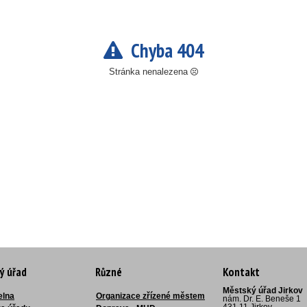
Chyba 404
Stránka nenalezena
ý úřad
Různé
Kontakt
Městský úřad Jirkov
elna
Organizace zřízené městem
nám. Dr. E. Beneše 1