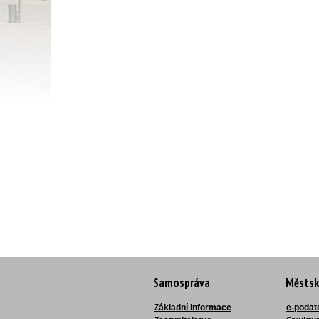
Samospráva
Městsk
Základní informace
e-podat