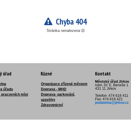
Chyba 404
Stránka nenalezena
ý úřad
Různé
Kontakt
Městský úřad Jirkov
elna
Organizace zřízené městem
nám. Dr. E. Beneše 1
431 11 Jirkov
ra úřadu
Doprava - MHD
 pracovních míst
Doprava- parkování,
Telefon: 474 616 411
Fax: 474 616 421
uzavírky
podatelna@jirkov.cz
Zdravotnictví