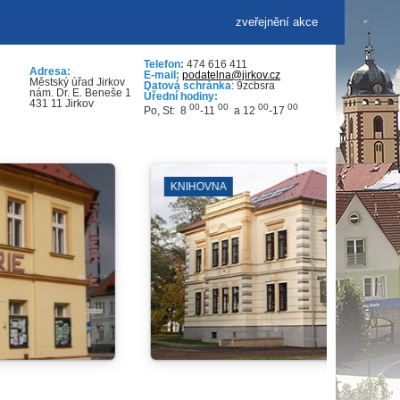
zveřejnění akce
Telefon:
474 616 411
Adresa:
E-mail:
podatelna@jirkov.cz
Městský úřad Jirkov
Datová schránka
: 9zcbsra
nám. Dr. E. Beneše 1
Úřední hodiny:
431 11 Jirkov
00
00
00
00
Po, St: 8
-11
a 12
-17
NA KÁVU SE STAROSTKOU