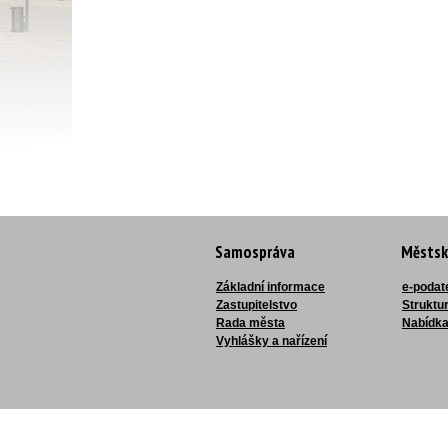
Samospráva
Městsk
Základní informace
e-podat
Zastupitelstvo
Struktu
Rada města
Nabídka
Vyhlášky a nařízení