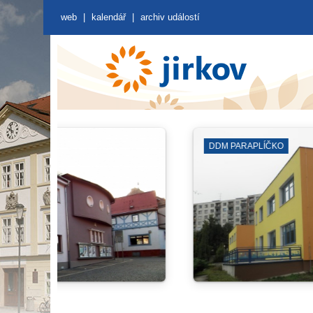
web
|
kalendář
|
archiv událostí
KNIHOVNA