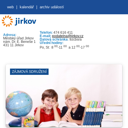
web
|
kalendář
|
archiv událostí
Telefon:
474 616 411
Adresa:
E-mail:
podatelna@jirkov.cz
Městský úřad Jirkov
Datová schránka
: 9zcbsra
nám. Dr. E. Beneše 1
Úřední hodiny:
431 11 Jirkov
00
00
00
00
Po, St: 8
-11
a 12
-17
ZÁJMOVÁ SDRUŽENÍ