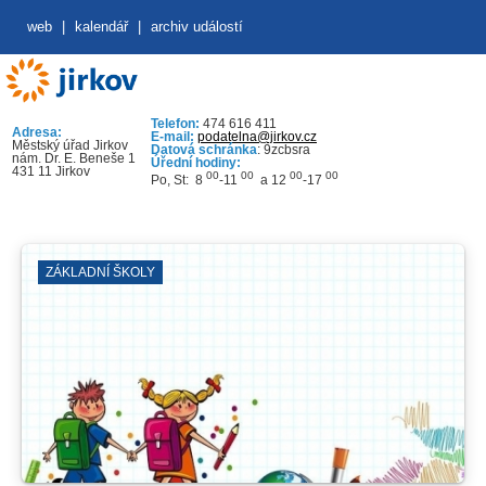
web
|
kalendář
|
archiv událostí
Telefon:
474 616 411
Adresa:
E-mail:
podatelna@jirkov.cz
Městský úřad Jirkov
Datová schránka
: 9zcbsra
nám. Dr. E. Beneše 1
Úřední hodiny:
431 11 Jirkov
00
00
00
00
Po, St: 8
-11
a 12
-17
ZÁKLADNÍ ŠKOLY