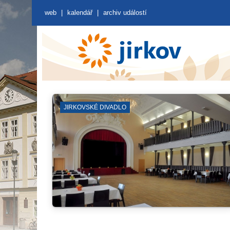
web
|
kalendář
|
archiv událostí
MĚSTSKÁ VĚŽ A SKLEPY