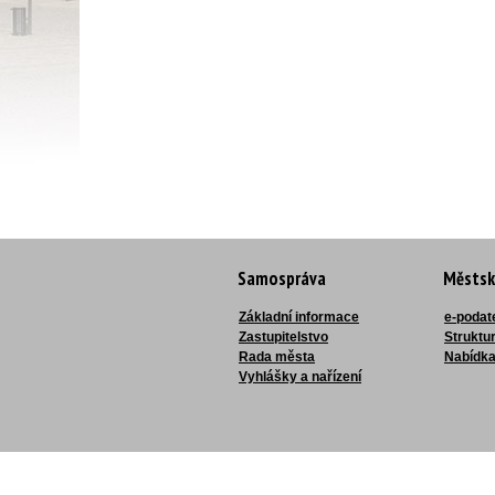
Samospráva
Městsk
Základní informace
e-podat
Zastupitelstvo
Struktu
Rada města
Nabídka
Vyhlášky a nařízení