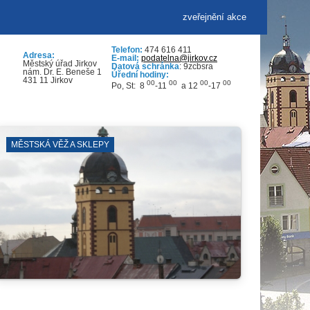
zveřejnění akce
Telefon:
474 616 411
Adresa:
E-mail:
podatelna@jirkov.cz
Městský úřad Jirkov
Datová schránka
: 9zcbsra
nám. Dr. E. Beneše 1
Úřední hodiny:
431 11 Jirkov
00
00
00
00
Po, St: 8
-11
a 12
-17
GALERIE
OTE