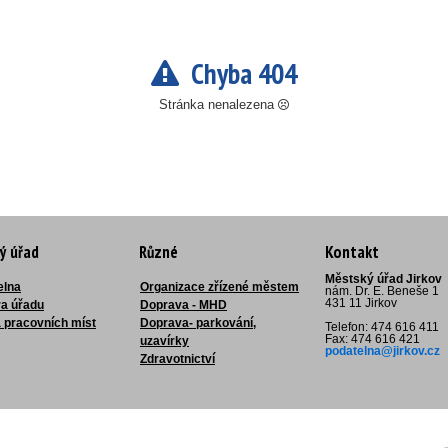
Chyba 404
Stránka nenalezena
ý úřad
Různé
Kontakt
Městský úřad Jirkov
elna
Organizace zřízené městem
nám. Dr. E. Beneše 1
431 11 Jirkov
ra úřadu
Doprava - MHD
 pracovních míst
Doprava- parkování,
Telefon: 474 616 411
Fax: 474 616 421
uzavírky
podatelna@jirkov.cz
Zdravotnictví