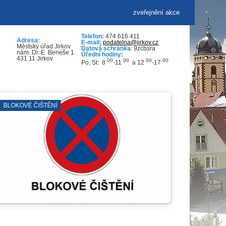
zveřejnění akce
Telefon:
474 616 411
Adresa:
E-mail:
podatelna@jirkov.cz
Městský úřad Jirkov
Datová schránka
: 9zcbsra
nám. Dr. E. Beneše 1
Úřední hodiny:
431 11 Jirkov
00
00
00
00
Po, St: 8
-11
a 12
-17
ZÁBORY