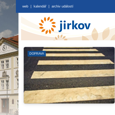
web
|
kalendář
|
archiv událostí
BLOKOVÉ ČIŠTĚNÍ