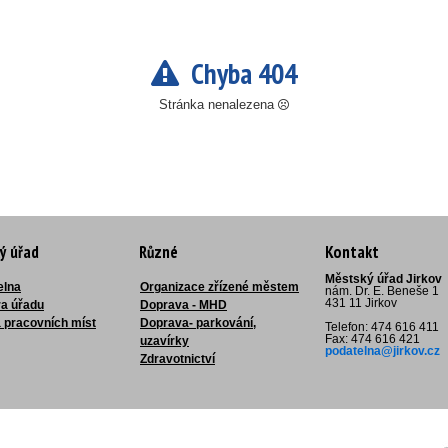
Chyba 404
Stránka nenalezena
ý úřad
Různé
Kontakt
Městský úřad Jirkov
elna
Organizace zřízené městem
nám. Dr. E. Beneše 1
431 11 Jirkov
ra úřadu
Doprava - MHD
 pracovních míst
Doprava- parkování,
Telefon: 474 616 411
Fax: 474 616 421
uzavírky
podatelna@jirkov.cz
Zdravotnictví