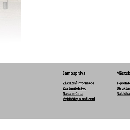
Samospráva
Městsk
Základní informace
e-podat
Zastupitelstvo
Struktu
Rada města
Nabídka
Vyhlášky a nařízení