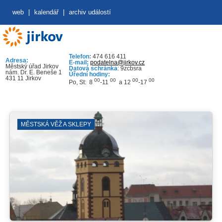
web
|
kalendář
|
archiv událostí
Telefon:
474 616 411
Adresa:
E-mail:
podatelna@jirkov.cz
Městský úřad Jirkov
Datová schránka
: 9zcbsra
nám. Dr. E. Beneše 1
Úřední hodiny:
431 11 Jirkov
00
00
00
00
Po, St: 8
-11
a 12
-17
MĚSTSKÁ VĚŽ A SKLEPY