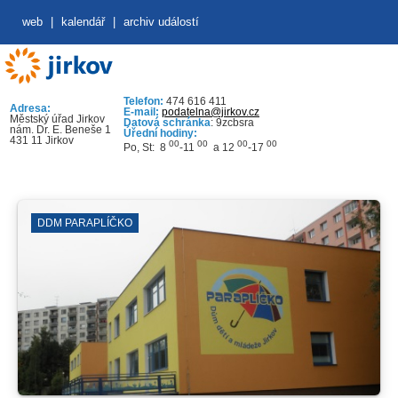
web
|
kalendář
|
archiv událostí
Telefon:
474 616 411
Adresa:
E-mail:
podatelna@jirkov.cz
Městský úřad Jirkov
Datová schránka
: 9zcbsra
nám. Dr. E. Beneše 1
Úřední hodiny:
431 11 Jirkov
00
00
00
00
Po, St: 8
-11
a 12
-17
DDM PARAPLÍČKO