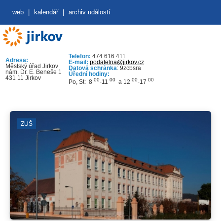
web
|
kalendář
|
archiv událostí
Telefon:
474 616 411
Adresa:
E-mail:
podatelna@jirkov.cz
Městský úřad Jirkov
Datová schránka
: 9zcbsra
nám. Dr. E. Beneše 1
Úřední hodiny:
431 11 Jirkov
00
00
00
00
Po, St: 8
-11
a 12
-17
ZUŠ