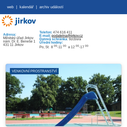
web
|
kalendář
|
archiv událostí
Telefon:
474 616 411
Adresa:
E-mail:
podatelna@jirkov.cz
Městský úřad Jirkov
Datová schránka
: 9zcbsra
nám. Dr. E. Beneše 1
Úřední hodiny:
431 11 Jirkov
00
00
00
00
Po, St: 8
-11
a 12
-17
VENKOVNÍ PROSTRANSTVÍ