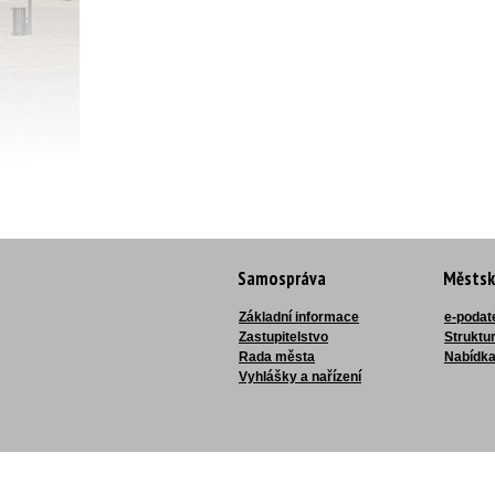
Samospráva
Městsk
Základní informace
e-podat
Zastupitelstvo
Struktu
Rada města
Nabídka
Vyhlášky a nařízení