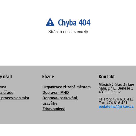
Chyba 404
Stránka nenalezena
ý úřad
Různé
Kontakt
Městský úřad Jirkov
elna
Organizace zřízené městem
nám. Dr. E. Beneše 1
431 11 Jirkov
ra úřadu
Doprava - MHD
 pracovních míst
Doprava- parkování,
Telefon: 474 616 411
Fax: 474 616 421
uzavírky
podatelna@jirkov.cz
Zdravotnictví