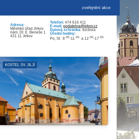
zveřejnění akce
Telefon:
474 616 411
Adresa:
E-mail:
podatelna@jirkov.cz
Městský úřad Jirkov
Datová schránka
: 9zcbsra
nám. Dr. E. Beneše 1
Úřední hodiny:
431 11 Jirkov
00
00
00
00
Po, St: 8
-11
a 12
-17
ZÁBORY